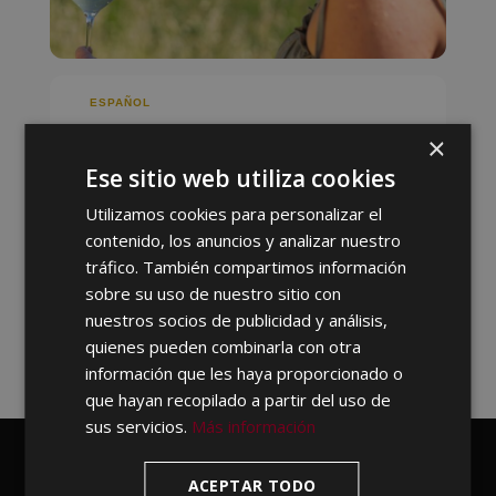
ESPAÑOL
CATAS FLIGHT
×
Ese sitio web utiliza cookies
Recorre a través de la degustación
guiada de nuestros vinos los paisajes de
Utilizamos cookies para personalizar el
Rioja Alavesa
contenido, los anuncios y analizar nuestro
tráfico. También compartimos información
25 €
RESERVAR EN
ESPAÑOL
sobre su uso de nuestro sitio con
nuestros socios de publicidad y análisis,
quienes pueden combinarla con otra
información que les haya proporcionado o
que hayan recopilado a partir del uso de
sus servicios.
Más información
ACEPTAR TODO